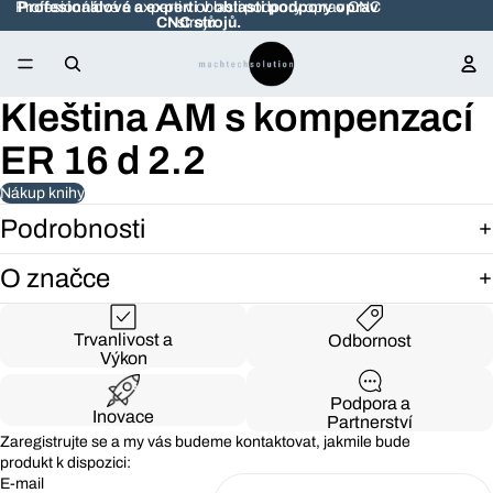
Profesionálové a experti v oblasti podpory oprav CNC
Profesionálové a experti v oblasti podpory oprav
CNC strojů.
strojů.
Kleština AM s kompenzací
Otevřít
obrázek
ER 16 d 2.2
na
celou
obrazovku
Nákup knihy
Podrobnosti
O značce
Trvanlivost a
Odbornost
Výkon
Podpora a
Inovace
Partnerství
Zaregistrujte se a my vás budeme kontaktovat, jakmile bude
produkt k dispozici:
E-mail