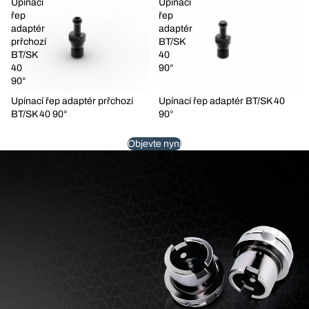
Upínací
Upínací
řep
řep
adaptér
adaptér
prřchozí
BT/SK
BT/SK
40
40
90°
90°
Upínací řep adaptér prřchozí
Upínací řep adaptér BT/SK 40
BT/SK 40 90°
90°
Objevte nyní