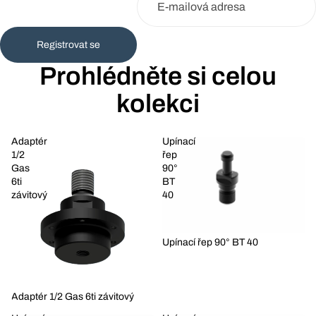
Registrovat se
Prohlédněte si celou
kolekci
Adaptér
Upínací
1/2
řep
Gas
90°
6ti
BT
závitový
40
Upínací řep 90° BT 40
Adaptér 1/2 Gas 6ti závitový